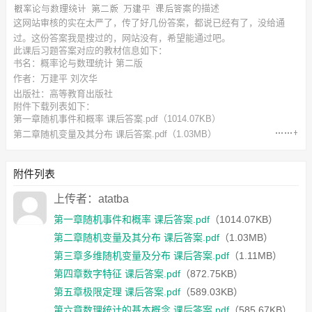
的描述
这网站审核的实在太严了，传了好几份答案，都说已经有了，没给通
过。这份答案我是搜过的，网站没有，希望能通过吧。
此
课后习题答案
对应的教材信息如下：
书名：概率论与数理统计 第二版
作者：万建平 刘次华
出版社：高等教育出版社
附件下载列表如下：
第一章随机事件和概率 课后答案.pdf
（1014.07KB）
第二章随机变量及其分布 课后答案.pdf
（1.03MB）
第三章多维随机变量及分布 课后答案.pdf
（1.11MB）
第四章数字特征 课后答案.pdf
（872.75KB）
附件列表
第五章极限定理 课后答案.pdf
（589.03KB）
第六章数理统计的基本概念 课后答案.pdf
（585.67KB）
上传者：atatba
第七章参数估计 课后答案.pdf
（857.57KB）
第一章随机事件和概率 课后答案.pdf
（1014.07KB）
第八章假设检验 课后答案.pdf
（1.1MB）
第二章随机变量及其分布 课后答案.pdf
（1.03MB）
第九章方差分析与回归分析 课后答案.pdf
（1022.04KB）
第三章多维随机变量及分布 课后答案.pdf
（1.11MB）
第四章数字特征 课后答案.pdf
（872.75KB）
第五章极限定理 课后答案.pdf
（589.03KB）
第六章数理统计的基本概念 课后答案.pdf
（585.67KB）