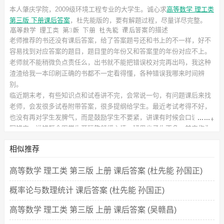
本人肇庆学院，2009级环境工程专业的大学生。诚心求
高等数学 理工类
第三版 下册课后答案
，杜先能
版的，要有解题过程，尽量详尽完整。
的描述
老师推荐的书还没有课后答案，给了答案题号还和书上的不一样，好不
容易找到对应答案的题目，题目里的年份又和答案里的年份对应不上。
老师就不能稍微负点责任么，出书就不能把错误校对完再出吗，我这种
渣渣给我一本印刷正确的书都不一定看得懂，各种错误我哪来时间辨
别。
临近期末考，有些知识点和试卷讲不完，会常说一句，有问题课后来找
老师，会发很多试卷附带答案，很多提纲给学生。最近考试考得不好，
也没有再对学生发脾气，而是鼓励学生不要紧，讲课有时候会口误或者
写错字，讲错题会跟学生开玩笑舒缓心情，班里尖子生不多，其实作为
老师心里很担心，课后还会给优生特别待遇。
此
相似推荐
课后习题答案
对应的教材信息如下：
书名：高等数学 理工类 第3版 下册
作者：杜先能 孙国正
高等数学 理工类 第三版 上册 课后答案 (杜先能 孙国正)
出版社：北京师范大学出版集团 安徽大学出版社
概率论与数理统计 课后答案 (杜先能 孙国正)
高等数学 理工类 第三版 上册 课后答案 (吴赣昌)