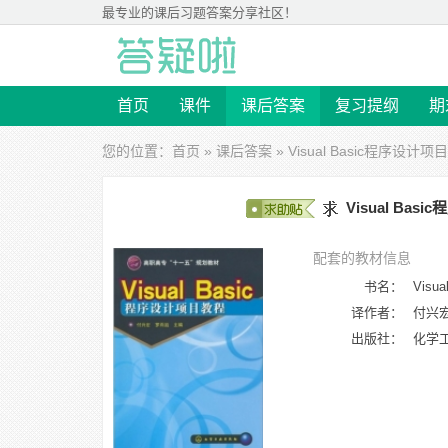
最专业的
课后习题答案
分享社区！
首页
课件
课后答案
复习提纲
期
您的位置：
首页
»
课后答案
»
Visual Basic程序设计
Visual Ba
配套的教材信息
书名：
Vis
译作者：
付兴
出版社：
化学