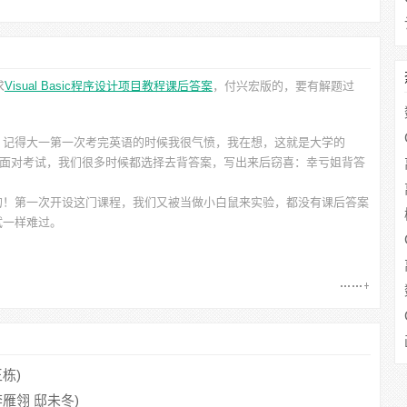
求
Visual Basic程序设计项目教程课后答案
，付兴宏
版的，要有解题过
。记得大一第一次考完英语的时候我很气愤，我在想，这就是大学的
的原题！到现在面对考试，我们很多时候都选择去背答案，写出来后窃喜：幸亏姐背答
的！第一次开设这门课程，我们又被当做小白鼠来实验，都没有课后答案
试一样难过。
王栋)
(李雁翎 邸未冬)