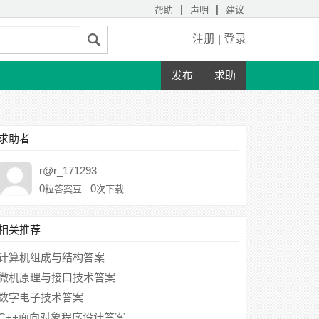
|
|
帮助
声明
建议
注册
|
登录
发布
求助
求助者
r@r_171293
0
0
粒答案豆
次下载
相关推荐
计算机组成与结构答案
微机原理与接口技术答案
数字电子技术答案
C++面向对象程序设计答案