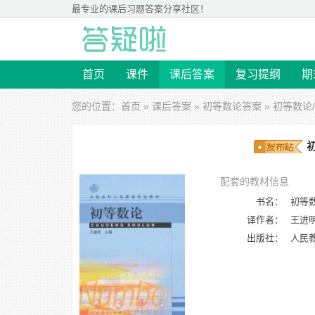
最专业的
课后习题答案
分享社区！
首页
课件
课后答案
复习提纲
期
您的位置：
首页
»
课后答案
»
初等数论答案
» 初等数论
配套的教材信息
书名：
初等
译作者：
王进
出版社：
人民