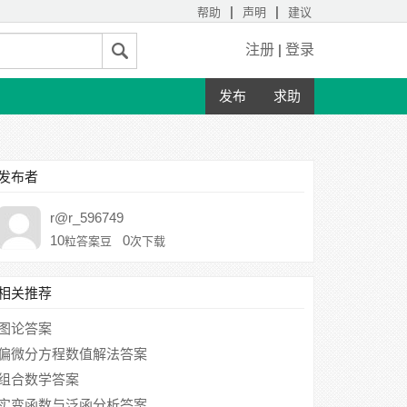
|
|
帮助
声明
建议
注册
|
登录
发布
求助
发布者
r@r_596749
10
0
粒答案豆
次下载
相关推荐
图论答案
偏微分方程数值解法答案
组合数学答案
实变函数与泛函分析答案