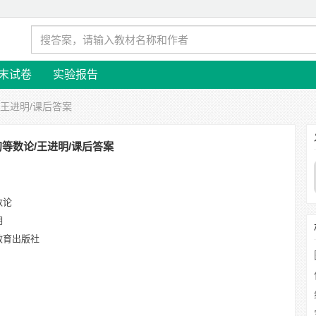
末试卷
实验报告
/王进明/课后答案
初等数论/王进明/课后答案
数论
明
教育出版社