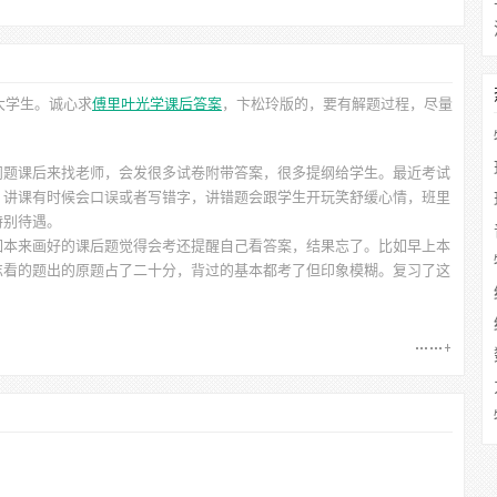
大学生。诚心求
傅里叶光学课后答案
，卞松玲
版的，要有解题过程，尽量
问题课后来找老师，会发很多试卷附带答案，很多提纲给学生。最近考试
，讲课有时候会口误或者写错字，讲错题会跟学生开玩笑舒缓心情，班里
特别待遇。
如本来画好的课后题觉得会考还提醒自己看答案，结果忘了。比如早上本
忘看的题出的原题占了二十分，背过的基本都考了但印象模糊。复习了这