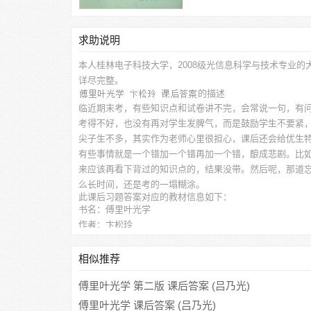
求助说明
本人桂林电子科技大学，2008级光信息科学与技术专业的
详尽完整。
的描述
临近期末考，有些知识点和试卷讲不完，会常说一句，有
考得不好，也没有再对学生发脾气，而是鼓励学生不要紧
尖子生不多，其实作为老师心里很担心，课后还会给优生
有些事情就是一个错加一个错再加一个错，酿成悲剧。比
来应该再看下背过的知识点的，结果没带。然后呢，那道
么长时间，还是考的一塌糊涂。
此
课后习题答案
对应的教材信息如下：
书名：傅里叶光学
作者：卞松玲
出版社：兵器工业出版社
相似推荐
傅里叶光学 第二版 课后答案 (吕乃光)
傅里叶光学 课后答案 (吕乃光)