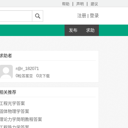
|
|
帮助
声明
建议
注册
|
登录
发布
求助
求助者
r@r_182071
0
0
粒答案豆
次下载
相关推荐
工程光学答案
固体物理学答案
理论力学简明教程答案
工程热力学答案