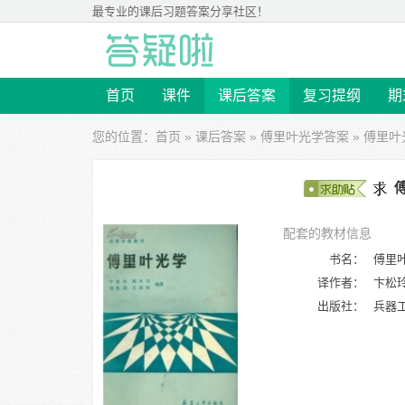
最专业的
课后习题答案
分享社区！
首页
课件
课后答案
复习提纲
期
您的位置：
首页
»
课后答案
»
傅里叶光学答案
» 傅里叶
傅
配套的教材信息
书名：
傅里
译作者：
卞松
出版社：
兵器