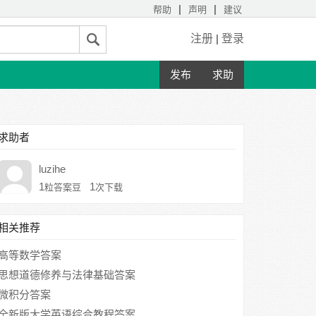
|
|
帮助
声明
建议
注册
|
登录
发布
求助
求助者
luzihe
1
1
粒答案豆
次下载
相关推荐
高等数学答案
思想道德修养与法律基础答案
微积分答案
全新版大学英语综合教程答案