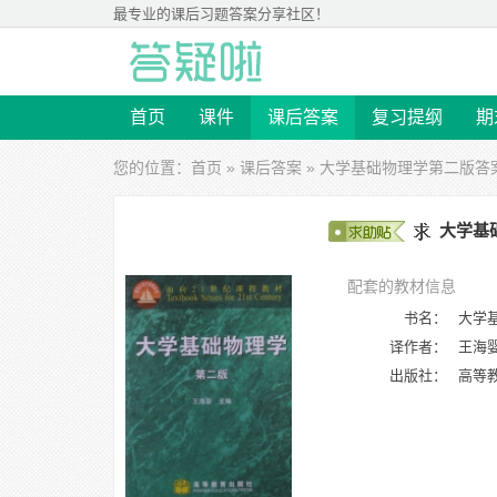
最专业的
课后习题答案
分享社区！
首页
课件
课后答案
复习提纲
期
您的位置：
首页
»
课后答案
»
大学基础物理学第二版答
大学基础
配套的教材信息
书名：
大学
译作者：
王海
出版社：
高等