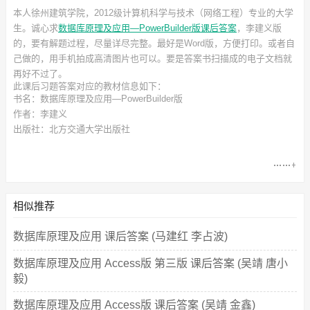
本人徐州建筑学院，2012级计算机科学与技术（网络工程）专业的大学
生。诚心求
数据库原理及应用—PowerBuilder版课后答案
，李建义
版
的，要有解题过程，尽量详尽完整。最好是Word版，方便打印。或者自
己做的，用手机拍成高清图片也可以。要是答案书扫描成的电子文档就
再好不过了。
此
课后习题答案
对应的教材信息如下：
书名：数据库原理及应用—PowerBuilder版
作者：李建义
出版社：北方交通大学出版社
相似推荐
数据库原理及应用 课后答案 (马建红 李占波)
数据库原理及应用 Access版 第三版 课后答案 (吴靖 唐小
毅)
数据库原理及应用 Access版 课后答案 (吴靖 金鑫)