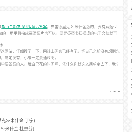
求
货币金融学 第4版课后答案
，弗雷德里克·S.米什金
版的，要有解题过
己做的，用手机拍成高清图片也可以。要是答案书扫描成的电子文档就再
述
得这网站，仔细搜了一下，网站上确实已经有了。怪自己之前没有想到先
的，确定没有，小编一定要通过啊。
同学要答案的人。我自己花的时间啊，凭什么你就这么简单拿去了，我宁
克S·米什金 丁宁)
S·米什金 杜惠芬)