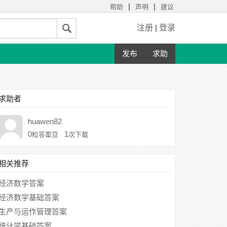
|
|
帮助
声明
建议
注册
|
登录
发布
求助
求助者
huawen82
0
1
粒答案豆
次下载
相关推荐
经济数学答案
经济数学基础答案
生产与运作管理答案
统计学基础答案