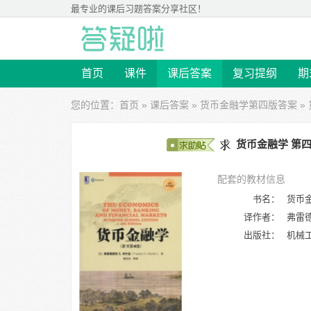
最专业的
课后习题答案
分享社区！
首页
课件
课后答案
复习提纲
期
您的位置：
首页
»
课后答案
»
货币金融学第四版答案
»
货币金融学 第四
配套的教材信息
书名：
货币金
译作者：
弗雷德
出版社：
机械