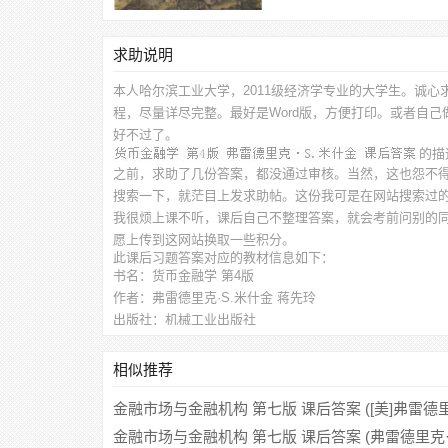
求助说明
本人哈尔滨工业大学，2011级经济学专业的大学生。诚心
程，尽量详尽完整。最好是Word版，方便打印。或者自
好不过了。
的描
之前，求助了几份答案，都没通过审核。当然，这也怨不
搜索一下，就茫目上发求助帖。这份我可是在网站搜索过
我很烦上课不听，课后自己不整理答案，就会考前问别的
愿上传到这网站换取一些积分。
此
课后习题答案
对应的教材信息如下：
书名：货币金融学 第4版
作者：弗雷德里克·S.米什金 蒋先玲
出版社：机械工业出版社
相似推荐
金融市场与金融机构 第七版 课后答案 ([美]弗雷德里
金融市场与金融机构 第七版 课后答案 (弗雷德里克·