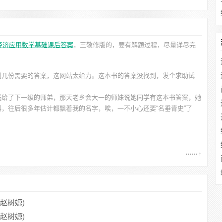
经济应用数学基础课后答案
，王敬修
版的，要有解题过程，尽量详尽完
到几份需要的答案，这网站太给力。这本书的答案没找到，发个求助试
送给了下一级的师弟，那天老乡会大一的师妹说她同学有这本书答案，她
，往后很多年估计都飘着我的名字，唉，一不小心还要“名垂青史”了
(赵树嫄)
(赵树嫄)