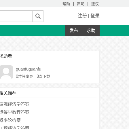
|
|
帮助
声明
建议
注册
|
登录
发布
求助
求助者
guanfuguanfu
0
3
粒答案豆
次下载
相关推荐
微观经济学答案
运筹学教程答案
概率论答案
工程经济学答案