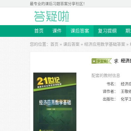
最专业的
课后习题答案
分享社区！
首页
课件
课后答案
复习提纲
期
您的位置：
首页
»
课后答案
»
经济应用数学基础答案
»
经济
配套的教材信息
书名：
经济
译作者：
王敬
出版社：
化学