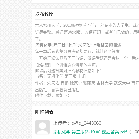
发布说明
本人郑州大学，2010级材料科学与工程专业的大学生。诚
详尽完整。最好是Word版，方便打印。或者自己做的，
了。
的描述
每一章后面的复习思考题都要有，就缺这个答案。
一开始连续认真听了三节课，做课后题还是会错一个。后
很难找到一个讲话这么清晰的老师。
此
课后习题答案
对应的教材信息如下：
书名：无机化学 第三版 上册
作者：宋天佑 程鹏 徐家宁 张丽荣 吉林大学 武汉大学 南
出版社：高等教育出版社
附件下载列表如下：
无机化学 第三版[2-19章] 课后答案.pdf
（1.08MB）
附件列表
上传者：q@q_3443063
无机化学 第三版[2-19章] 课后答案.pdf
（1.0