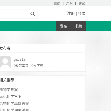
|
|
帮助
声明
建议
注册
|
登录
发布
求助
发布者
gac713
0
0
粒答案豆
次下载
相关推荐
植物学答案
无机化学答案
结构化学基础答案
分析化学期末试卷