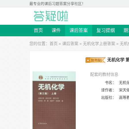
最专业的
课后习题答案
分享社区！
首页
课件
课后答案
复习提纲
期
您的位置：
首页
»
课后答案
»
无机化学上册答案
» 无机
无机化学 第
配套的教材信息
书名：
无机化
译作者：
宋天佑
出版社：
高等