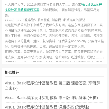
本人焦作大学，2011级信息工程专业的大学生。诚心求
Visual Basic程
序设计项目教程课后答案
，刘自昆
版的，要有解题过程，尽量详尽完
整。
的描述
光是把课后答案抄下来就花了我那么多时间，这些东西还要背下来，真
不明白背这种东西又有什么用。发现期末考试真真是考验RP的时候啊。
无关平时分、老师心情或运气，各种内部资料、各种小道消息、各种前
届遗留下来的重点、范围、复习资料、课后答案and so on。只要你人猿
好，就有各种消息传来。当然，课后答案是一定要熟记的。
直接抄答案，是毫无意义的。做题不是为了答案，而是要弄清知识的来
龙去脉，运用学过的知识解决问题，创新知识。吃透教材，成绩是水到
渠成的事。因此，要学会放下题目，先吃透教材。所谓吃透教材，就是
对教材里的内容、例题、习题，都能说出为什么是这样，而不是那样。
相似推荐
分析与推理，是解决问题的万能钥匙。所以，善用答案吧。
此
课后习题答案
对应的教材信息如下：
书名：Visual Basic程序设计项目教程
Visual Basic程序设计基础教程 第二版 课后答案 (李雁翎
作者：刘自昆 李怡平
邸未冬)
出版社：电子工业出版社
Visual Basic程序设计实用教程 第三版 课后答案 (王栋)
Visual Basic程序设计基础教程 课后答案 (范荣强)