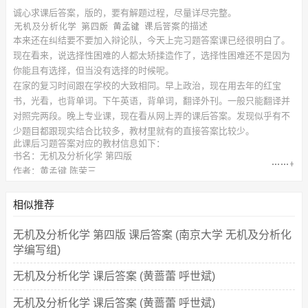
诚心求
课后答案，
版的，要有解题过程，尽量详尽完整。
的描述
本来还在纠结要不要加入辩论队，今天上完习题答案课已经很明白了。
现在看来，说选择性困难的人都太矫揉造作了，选择性困难还不是因为
你能且有选择，但当没有选择的时候呢。
在家的复习时间跟在学校的大致相同。早上政治，现在用去年的红宝
书，光看，也背单词。下午英语，背单词，翻译外刊。一般只能翻译并
对照完两段。晚上专业课，现在看从网上弄的课后答案。发现似乎有不
少题目都跟现实结合比较多，教材里就有的直接答案比较少。
此
课后习题答案
对应的教材信息如下：
书名：无机及分析化学 第四版
作者：黄孟键 陈荣三
出版社：南京大学出版社
相似推荐
无机及分析化学 第四版 课后答案 (南京大学 无机及分析化
学编写组)
无机及分析化学 课后答案 (黄蔷蕾 呼世斌)
无机及分析化学 课后答案 (黄蔷蕾 呼世斌)