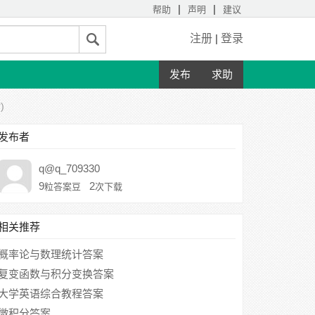
|
|
帮助
声明
建议
注册
|
登录
发布
求助
)
发布者
q@q_709330
9
2
粒答案豆
次下载
相关推荐
概率论与数理统计答案
复变函数与积分变换答案
大学英语综合教程答案
微积分答案