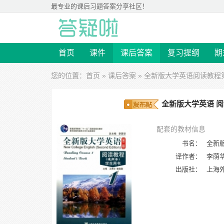
最专业的
课后习题答案
分享社区！
首页
课件
课后答案
复习提纲
期
您的位置：
首页
»
课后答案
»
全新版大学英语阅读教程
全新版大学英语 阅读
配套的教材信息
书名：
全新版
译作者：
李荫
出版社：
上海