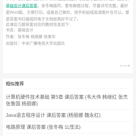
基础会计课后答案
，张冬梅
版的，要有解题过程，尽量详尽完整。最好
是Word版，方便打印。或者自己做的，用手机拍成高清图片也可以。要
是答案书扫描成的电子文档就再好不过了。
此
课后习题答案
对应的教材信息如下：
书名：基础会计
作者：张冬梅 杨丽娜 徐美华
出版社：中央广播电视大学出版社
相似推荐
计算机硬件技术基础 第5章 课后答案 (韦大伟 韩继红 张杰
张鲁国 杨丽娜)
Java语言程序设计 课后答案 (杨丽娜 魏永红)
电路原理 课后答案 (张冬梅 公茂法)