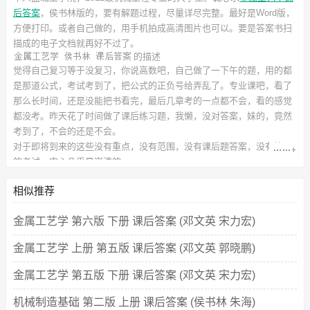
后答案
，侯书林
版的，要有解题过程，尽量详尽完整。最好是Word版，
方便打印。或者自己做的，用手机拍成高清图片也可以。要是答案书扫
描成的电子文档就再好不过了。
的描述
觉得自己复习等于没复习，你说高数吧，自己做了一下午的题，用的都
是那道公式，考试考到了，把公式的正负号给弄乱了。专业课吧，看了
那么长时间，还是没能把书看完，最后几章考的一点都不会，看的感觉
都没考。昨天花了时间做了课后练习题，我懒，没对答案，妹的，竟然
考到了，不会的还是不会。
对于即将到来的这些没有重点，没有范围，没有课后题答案，没有笔记
的考试，内心几乎是崩溃的。
此
课后习题答案
对应的教材信息如下：
书名：金属工艺学
相似推荐
作者：侯书林 于文强
出版社：北京大学出版社
金属工艺学 第六版 下册 课后答案 (邓文英 宋力宏)
金属工艺学 上册 第五版 课后答案 (邓文英 郭晓鹏)
金属工艺学 第五版 下册 课后答案 (邓文英 宋力宏)
机械制造基础 第二版 上册 课后答案 (侯书林 朱海)