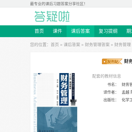
最专业的
课后习题答案
分享社区！
首页
课件
课后答案
复习提纲
期
您的位置：
首页
»
课后答案
»
财务管理答案
» 财务管理 
财务
配套的教材信息
书名：
财务
译作者：
孟越 
出版社：
化学