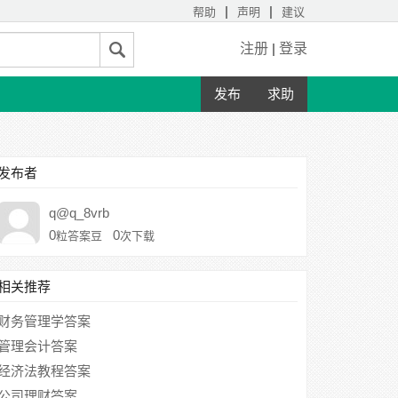
|
|
帮助
声明
建议
注册
|
登录
发布
求助
发布者
q@q_8vrb
0
0
粒答案豆
次下载
相关推荐
财务管理学答案
管理会计答案
经济法教程答案
公司理财答案