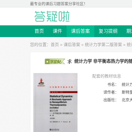
最专业的
课后习题答案
分享社区！
首页
课件
课后答案
复习提纲
期
您的位置：
首页
»
课后答案
»
统计力学第二版答案
» 统
统计力学 非平衡态热力学的随机方法
配套的教材信息
书名：
统计力
译作者：
斯特里特
出版社：
北京