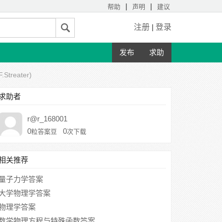
|
|
帮助
声明
建议
注册
|
登录
发布
求助
reater)
求助者
r@r_168001
0
0
粒答案豆
次下载
相关推荐
量子力学答案
大学物理学答案
物理学答案
数学物理方程与特殊函数答案