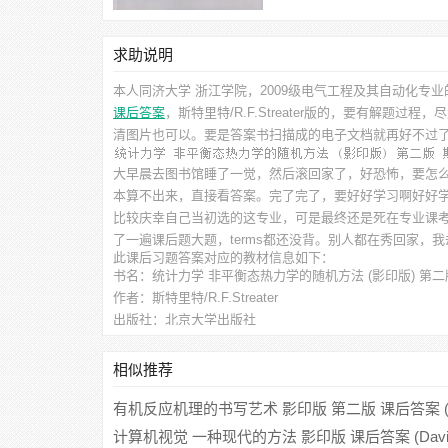
求助说明
本人同济大学 浙江学院，2009级电气工程及其自动化专
课后答案
，斯特里特/R.F.Streater
版的，要有解题过程，尽
清图片也可以。要是答案书扫描成的电子文档就再好不过
大早晨去图书馆睡了一觉，然后滚回家了，好恐怖，要怎
本算不出来，直接看答案。完了完了，要好好学习啊好好
比较庆幸自己当初选的这专业，可是最终还是死在专业课
了一遍课后题大题，terms都还没背。别人都在秀回家，
此
课后习题答案
对应的教材信息如下：
书名：统计力学 非平衡态热力学的随机方法 (影印版) 第二
作者：斯特里特/R.F.Streater
出版社：北京大学出版社
相似推荐
有机反应机理的书写艺术 影印版 第二版 课后答案 (Rober
计算机视觉 一种现代的方法 影印版 课后答案 (David A.