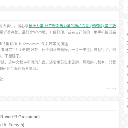
业的大学生。诚心求
统计力学 非平衡态热力学的随机方法 (影印版) 第二版
量详尽完整。最好是Word版，方便打印。或者自己做的，用手机拍成高
了。
的描述
么考研究生！证明题好难，还不如计算题好，一步一步往后算就行了。跟
学，不能睡了。
考试，连中文都讲不清的东西，还要用英语来答题，想死的心都有。只看
我却还在苦逼的备考复习。
版
t·B.Grossman)
 Forsyth)