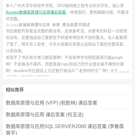
本人广州大学华软软件学院，2010级网络工程专业的大学生。诚心求
Access数据库原理与应用课后答案
，林青
版的，要有解题过程，尽量详
尽完整。
的描述
书后面配的答案连完整的都没有，还准备考试，对要考的科目一点感觉
也没有，还要强迫自己看那些不知道考得到考不到的重点。没人能救得
了我了，明天早上就考，今天大家都在背我从这网站下载的完整答案，
以求自保。
发现不了书后有大堆习题答案啊！不会各种字句搭配着用万能google
啊！不会换汤不换药，而是直接copy到自己的作业里丝毫不掩饰抄袭
啊！deadline写在题目上方还要打电话问＂老师何时交＂啊！大方向不
抓只看小字眼各种较真啊！
此
课后习题答案
对应的教材信息如下：
书名：Access数据库原理与应用
相似推荐
作者：林青 阚先宏
出版社：科学出版社
数据库原理与应用 (VFP) (祝胜林) 课后答案
数据库原理与应用 课后答案 (何玉洁)
数据库原理与应用SQL SERVER2000 课后答案 (李春葆
曾平)