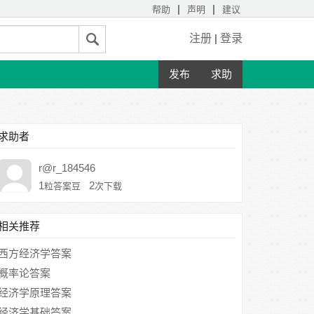
|
|
帮助
声明
建议
注册
|
登录
发布
求助
求助者
r@r_184546
1
2
粒答案豆
次下载
相关推荐
西方经济学答案
概率论答案
经济学原理答案
经济学基础答案