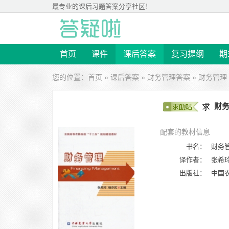
最专业的
课后习题答案
分享社区！
首页
课件
课后答案
复习提纲
期
您的位置：
首页
»
课后答案
»
财务管理答案
» 财务管理
财务
配套的教材信息
书名：
财务
译作者：
张希
出版社：
中国