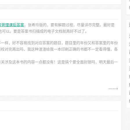
务管理课后答案
，张希玲
版的，要有解题过程，尽量详尽完整。最好是
片也可以。要是答案书扫描成的电子文档就再好不过了。
不一样，好不容易找到对应答案的题目，题目里的年份又和答案里的年份
误校对完再出吗，我这种渣渣给我一本印刷正确的书都不一定看得懂，各
有关涉及这本书的内容一点都没有！这是搞个要全面封锁吗，明天最后一