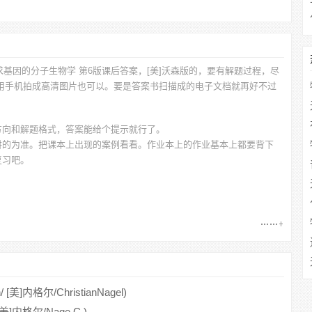
求
基因的分子生物学 第6版课后答案，[美]沃森
版的，要有解题过程，尽
，用手机拍成高清图片也可以。要是答案书扫描成的电子文档就再好不过
方向和解题格式，答案能给个提示就行了。
讲的为准。把课本上出现的案例看看。作业本上的作业基本上都要背下
复习吧。
美]内格尔/ChristianNagel)
美]内格尔/Nage.C.)