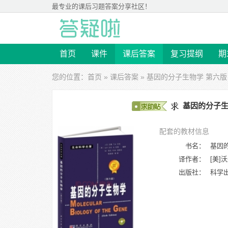
最专业的
课后习题答案
分享社区！
首页
课件
课后答案
复习提纲
期
您的位置：
首页
»
课后答案
» 基因的分子生物学 第六版 
基因的分子生物
配套的教材信息
书名：
基因
译作者：
[美]
出版社：
科学