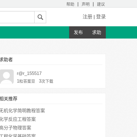
|
|
帮助
声明
建议
注册
|
登录
发布
求助
求助者
r@r_155517
1
3
粒答案豆
次下载
相关推荐
无机化学简明教程答案
化学反应工程答案
高分子物理答案
工程化学基础答案