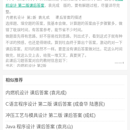
机设计 第二版课后答案
，袁兆成
版的，要有解题过程，尽量详尽完
整。
的描述
选择题、填空题的答案，我基本会做，计算题的答案由于步骤繁多，做
错了耽误时间，有答案参考，能节省不少时间。
做题首先得有思路，好不容易找到思路，列出式子，看到这式子就有种
不详的预感，也还是得继续。算到吐血终于算出个答案，激动的对一下
课后答案，尼玛的居然不一样。要是没有课后答案做对比，花这么时间
做完，就这么交上去，给我一堆叉叉，真要哭了。
此
课后习题答案
对应的教材信息如下：
书名：内燃机设计 第2版
作者：袁兆成
出版社：机械工业出版社
相似推荐
内燃机设计 课后答案 (袁兆成)
C语言程序设计 第二版 课后答案 (成奋华 陆惠民)
冲压工艺与模具设计 第二版 课后答案 (成虹)
Java 程序设计 课后答案 (袁兆山)