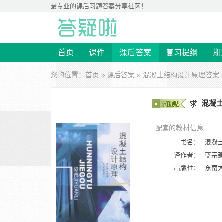
最专业的
课后习题答案
分享社区！
首页
课件
课后答案
复习提纲
期
您的位置：
首页
»
课后答案
»
混凝土结构设计原理答案
混凝土
配套的教材信息
书名：
混凝
译作者：
蓝宗
出版社：
东南