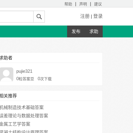
|
|
帮助
声明
建议
注册
|
登录
发布
求助
求助者
pujie321
0
0
粒答案豆
次下载
相关推荐
机械制造技术基础答案
误差理论与数据处理答案
金属工艺学答案
混凝土结构设计原理答案