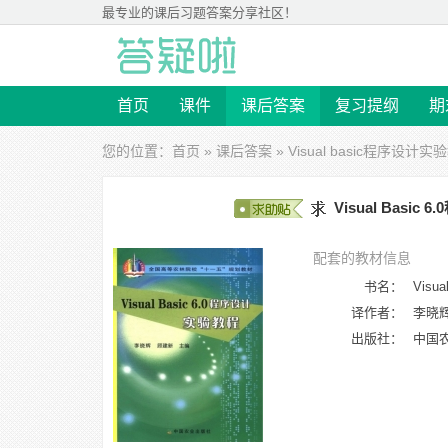
最专业的
课后习题答案
分享社区！
首页
课件
课后答案
复习提纲
期
您的位置：
首页
»
课后答案
»
Visual basic程序设计
Visual Basi
配套的教材信息
书名：
Visu
译作者：
李晓
出版社：
中国