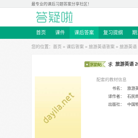
最专业的
课后习题答案
分享社区！
首页
课件
课后答案
复习提纲
期
您的位置：
首页
»
课后答案
»
旅游英语答案
» 旅游英语 
旅游英语 2
配套的教材信息
书名：
旅游英
译作者：
石民
出版社：
中国