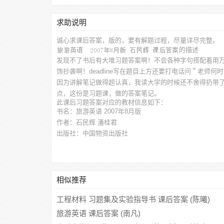
求助说明
诚心求
课后答案，
版的，要有解题过程，尽量详尽完整。
的描述
发现不了书后有大堆习题答案啊！不会各种字句搭配着用万能
饰抄袭啊！deadline写在题目上方还要打电话问＂老师
因为讲解笔记做得超认真，我读大学的时候还不舍得扔带
点，这份是习题课，做的答案笔记。
此
课后习题答案
对应的教材信息如下：
书名：旅游英语 2007年8月版
作者：石民辉 潘桂君
出版社：中国物资出版社
相似推荐
工程材料 习题集及实验指导书 课后答案 (陈曦)
旅游英语 课后答案 (南凡)