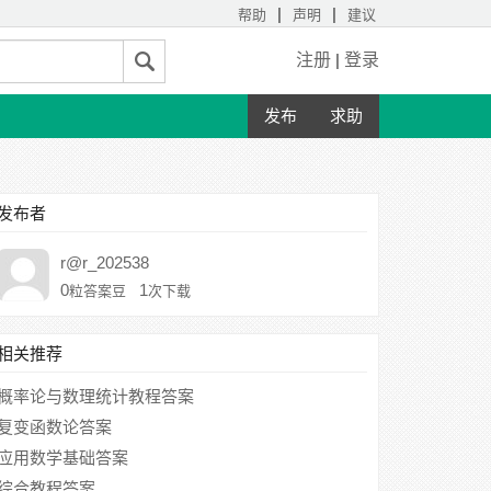
|
|
帮助
声明
建议
注册
|
登录
发布
求助
发布者
r@r_202538
0
1
粒答案豆
次下载
相关推荐
概率论与数理统计教程答案
复变函数论答案
应用数学基础答案
综合教程答案