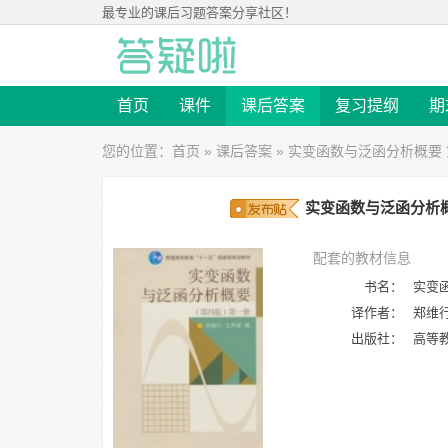
最专业的
课后习题答案
分享社区！
首页
课件
课后答案
复习提纲
期
您的位置：
首页
»
课后答案
» 实变函数与泛函分析概要 
实变函数与泛函分析概要
配套的教材信息
书名：
实变
译作者：
郑维
出版社：
高等