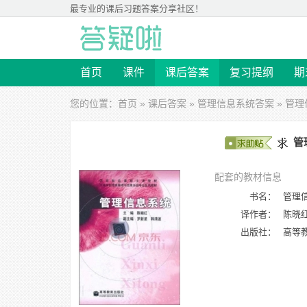
最专业的
课后习题答案
分享社区！
首页
课件
课后答案
复习提纲
期
您的位置：
首页
»
课后答案
»
管理信息系统答案
» 管理
管
配套的教材信息
书名：
管理
译作者：
陈晓
出版社：
高等