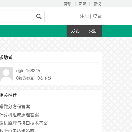
|
|
帮助
声明
建议
注册
|
登录
发布
求助
求助者
r@r_168345
0
0
粒答案豆
次下载
相关推荐
常微分方程答案
计算机组成原理答案
微机原理与接口技术答案
数字电子技术答案