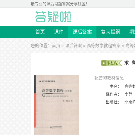
最专业的
课后习题答案
分享社区！
首页
课件
课后答案
复习提纲
期
您的位置：
首页
»
课后答案
»
高等数学教程答案
» 高等
高
配套的教材信息
书名：
高等数
译作者：
李静
出版社：
北京