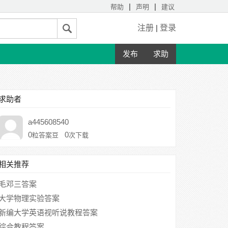
|
|
帮助
声明
建议
注册
|
登录
发布
求助
求助者
a445608540
0
0
粒答案豆
次下载
相关推荐
毛邓三答案
大学物理实验答案
新编大学英语视听说教程答案
综合教程答案