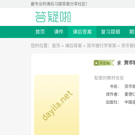
最专业的
课后习题答案
分享社区！
首页
课件
课后答案
复习提纲
期
您的位置：
首页
»
课后答案
»
货币银行学答案
» 货币银
货币
配套的教材信息
书名：
货币
译作者：
夏德
出版社：
中国