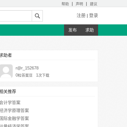
|
|
帮助
声明
建议
注册
|
登录
发布
求助
求助者
r@r_152678
0
1
粒答案豆
次下载
相关推荐
会计学答案
经济学原理答案
国际金融学答案
计量经济学答案