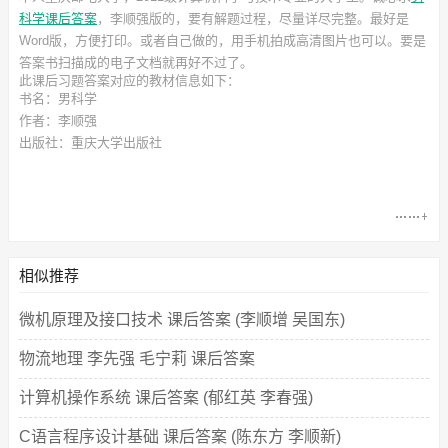
科学课后答案
，李顺强
版的，要有解题过程，尽量详尽完整。最好是
Word版，方便打印。或者自己做的，用手机拍成高清图片也可以。要是
答案书扫描成的电子文档就再好不过了。
此
课后习题答案
对应的教材信息如下：
书名：男科学
作者：李顺强
出版社：重庆大学出版社
相似推荐
微机原理及接口技术 课后答案 (李顺增 吴国东)
物流地理 李先强 毛宁莉 课后答案
计算机操作系统 课后答案 (郁红英 李春强)
C语言程序设计基础 课后答案 (陈东方 李顺新)