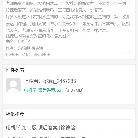
老师都变本加厉，没范围就算了，没教过的都要考！还要等下个星期再
给课后答案，这能难倒我吗，直接图书馆搞来一份答案。
好多人说这本书有很多是错的，可是我都不知道哪里是错的！第一次开
设这门课程，我们又被当做小白鼠来实验，都没有课后答案书卖，度娘
也没有，老师又不课后辅导，开卷又如何，考试一样难过。
此
课后习题答案
对应的教材信息如下：
书名：电机学
作者：汤蕴璆 徐德淦
出版社：机械工业出版社
附件下载列表如下：
电机学 课后答案.pdf
（3.37MB）
附件列表
上传者：q@q_2467233
电机学 课后答案.pdf
（3.37MB）
相似推荐
电机学 第二版 课后答案 (徐德淦)