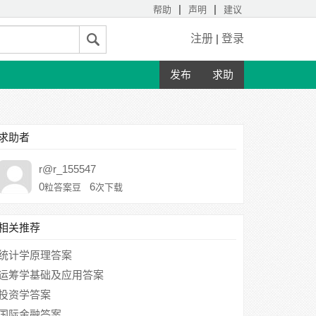
|
|
帮助
声明
建议
注册
|
登录
发布
求助
求助者
r@r_155547
0
6
粒答案豆
次下载
相关推荐
统计学原理答案
运筹学基础及应用答案
投资学答案
国际金融答案