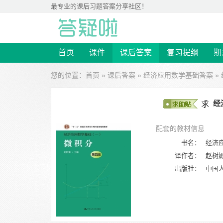
最专业的
课后习题答案
分享社区！
首页
课件
课后答案
复习提纲
期
您的位置：
首页
»
课后答案
»
经济应用数学基础答案
»
经
配套的教材信息
书名：
经济应
译作者：
赵树
出版社：
中国