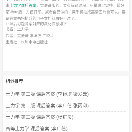
求
土力学课后答案
，党进谦
版的，要有解题过程，尽量详尽完整。最好
是Word版，方便打印。或者自己做的，用手机拍成高清图片也可以。要
是答案书扫描成的电子文档就再好不过了。
此
课后习题答案
对应的教材信息如下：
书名：土力学
作者：党进谦 李法虎 兰晓玲
出版社：水利水电出版社
相似推荐
土力学 第二版 课后答案 (李镜培 梁发云)
土力学 第二版 课后答案 (李广信 张丙印)
土力学 第三版 课后答案 (杨进良)
高等土力学 课后答案 (李广信)