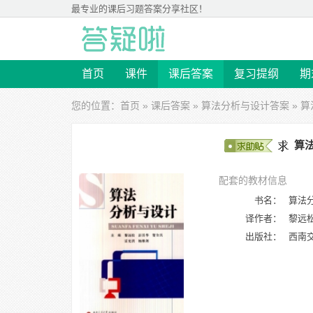
最专业的
课后习题答案
分享社区！
首页
课件
课后答案
复习提纲
期
您的位置：
首页
»
课后答案
»
算法分析与设计答案
» 
算法
配套的教材信息
书名：
算法
译作者：
黎远松
出版社：
西南