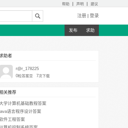
|
|
帮助
声明
建议
注册
|
登录
发布
求助
求助者
r@r_178225
0
7
粒答案豆
次下载
相关推荐
大学计算机基础教程答案
java语言程序设计答案
软件工程答案
计算机控制系统答案