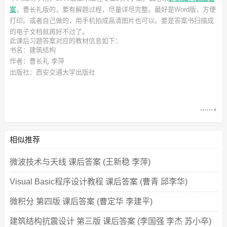
案
，曹长礼
版的，要有解题过程，尽量详尽完整。最好是Word版，方便
打印。或者自己做的，用手机拍成高清图片也可以。要是答案书扫描成
的电子文档就再好不过了。
此
课后习题答案
对应的教材信息如下：
书名：建筑结构
作者：曹长礼 李萍
出版社：西安交通大学出版社
相似推荐
微波技术与天线 课后答案 (王新稳 李萍)
Visual Basic程序设计教程 课后答案 (曹青 邱李华)
微积分 第四版 课后答案 (曹定华 李建平)
建筑结构抗震设计 第三版 课后答案 (李国强 李杰 苏小卒)