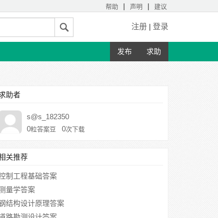
|
|
帮助
声明
建议
注册
|
登录
发布
求助
求助者
s@s_182350
0
0
粒答案豆
次下载
相关推荐
控制工程基础答案
测量学答案
钢结构设计原理答案
道路勘测设计答案