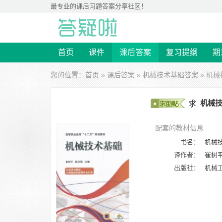
最专业的
课后习题答案
分享社区！
首页
课件
课后答案
复习提纲
期
您的位置：
首页
»
课后答案
»
机械技术基础答案
» 机械
机械技
配套的教材信息
书名：
机械
译作者：
崔树
出版社：
机械