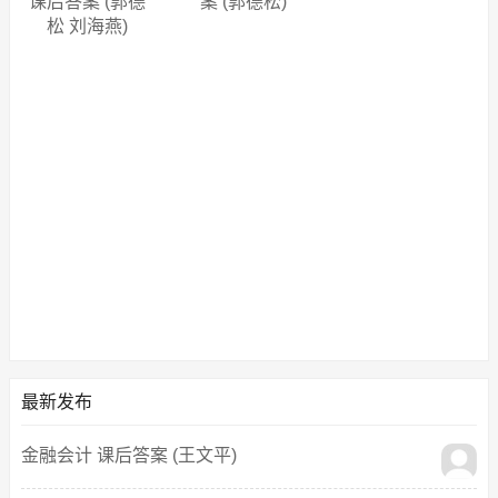
课后答案 (郭德
案 (郭德松)
松 刘海燕)
最新发布
金融会计 课后答案 (王文平)