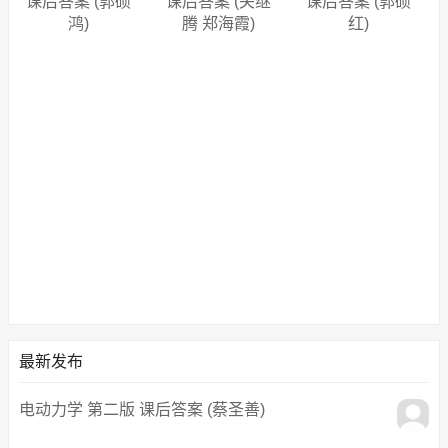
课后答案 (郭硕
课后答案 (关继
课后答案 (郭硕
鸿)
腾 郑海霞)
红)
最新发布
电动力学 第二版 课后答案 (蔡圣善)