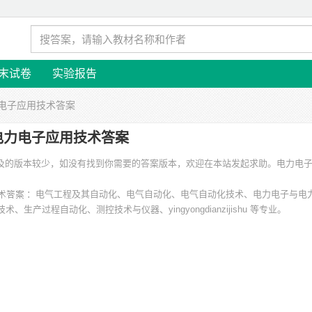
末试卷
实验报告
力电子应用技术答案
电力电子应用技术答案
 涉及的版本较少，如没有找到你需要的答案版本，欢迎在本站发起求助。
电力电
：电气工程及其自动化、电气自动化、电气自动化技术、电力电子与电
生产过程自动化、测控技术与仪器、yingyongdianzijishu 等专业。
、河南机电高等专科学校、广东石油化工学院、重庆工商大学、广州华立科技职
、绵阳职业技术学院、无锡职业技术学院 等。