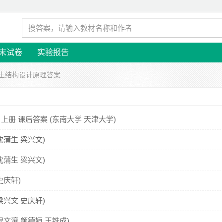
末试卷
实验报告
凝土结构设计原理答案
上册 课后答案 (东南大学 天津大学)
沈蒲生 梁兴文)
沈蒲生 梁兴文)
史庆轩)
梁兴文 史庆轩)
程文瀼 颜德姮 王铁成)