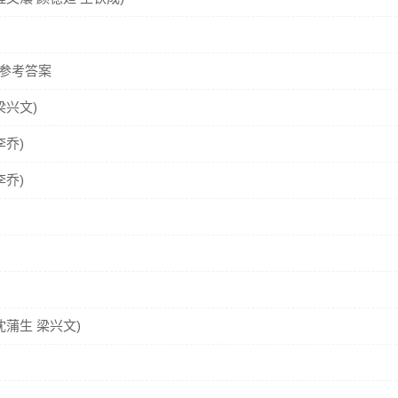
题参考答案
梁兴文)
李乔)
李乔)
沈蒲生 梁兴文)