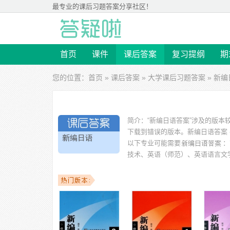
最专业的
课后习题答案
分享社区！
首页
课件
课后答案
复习提纲
期
您的位置：
首页
»
课后答案
»
大学课后习题答案
» 新
简介：
“新编日语答案”涉及的版
下载到错误的版本。
新编日语答案 
以下专业可能需要
：
技术、英语（师范）、英语语言文
以下学校的同学下载过
新编日语答案
：上海外国语大学、
学、丽水学院、长江大学文理学院、广东培正学院、同济大