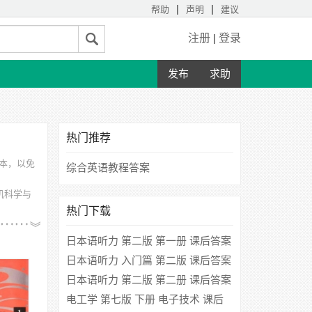
|
|
帮助
声明
建议
注册
|
登录
发布
求助
热门推荐
版本，以免
综合英语教程答案
机科学与
热门下载
北工业大
日本语听力 第二版 第一册 课后答案
(徐敏民)
日本语听力 入门篇 第二版 课后答案
(沙秀程)
日本语听力 第二版 第二册 课后答案
(杜勤)
电工学 第七版 下册 电子技术 课后