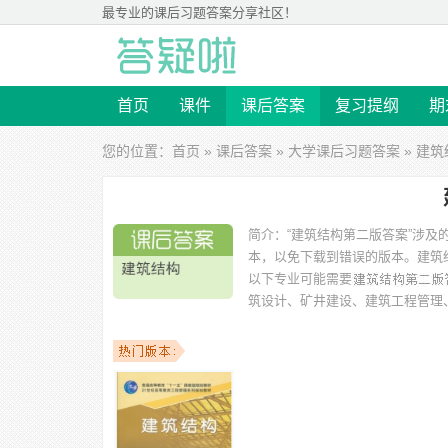
最专业的
课后习题答案
分享社区！
首页
课件
课后答案
复习提纲
期
您的位置：
首页
»
课后答案
»
大学课后习题答案
» 建
简介：
“建筑结构第二版答案”涉及
本，以免下载到错误的版本。
建筑
以下专业可能需要
筑设计、矿井建设、建筑工程管理
以下学校的同学下载过
建筑结构第二版答案
：贵州大学、
里达国际学院、广州大学、青岛理工大学（临沂）、广东工