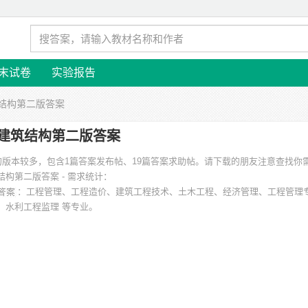
末试卷
实验报告
筑结构第二版答案
建筑结构第二版答案
的版本较多，包含1篇答案发布帖、19篇答案求助帖。请下载的朋友注意查找你
结构第二版答案 - 需求统计：
：工程管理、工程造价、建筑工程技术、土木工程、经济管理、工程管理
、水利工程监理 等专业。
扬州大学、江汉石油学院、福州大学至诚学院、昆明理工大学、韶关学院、郑州
程职业技术学院 等。