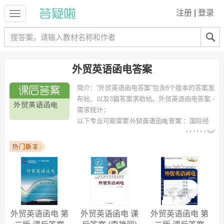
注册
|
登录
外贸英语函电答案
简介：
“外贸英语函电答案”包含6个版本的答案发
布帖，以及3篇答案求助帖。
外贸英语函电答案 -
需求统计：
以下专业可能需要
：国际经
济与贸易、国际贸易、国际商务、商务英语、劳动与社会保障、金融工
程、英语（师范）、物流管理、英语教育、机械设计制造及其自动化 等
专业。
以下学校的同学下载过
外贸英语函电答案
：青岛大学、烟台大学、烟台
大学文经学院、湖南涉外经济学院、山东理工大学、安徽财经大学商学
院、广西机电职业技术学院、四川理工大学、呼伦贝尔学院、天津财经
大学珠江学院 等。
外贸英语函电 第
外贸英语函电 课
外贸英语函电 第