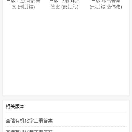
三版上册 课后答
三版 下册 课后
三版 课后答案
案 (刑其毅)
答案 (邢其毅)
(邢其毅 裴伟伟)
相关版本
基础有机化学上册答案