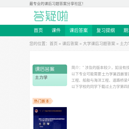
最专业的
课后习题答案
分享社区！
首页
课件
课后答案
复习提纲
期
您的位置：
首页
»
课后答案
»
大学课后习题答案
» 土
简介：
“ 涉及的版本较少，如没
以下专业可能需要
工程、船舶与海洋工程、道路桥梁
以下学校的同学下载过
土力学第四
学、兰州理工大学、青海大学昆仑学院、哈尔滨工程大学、